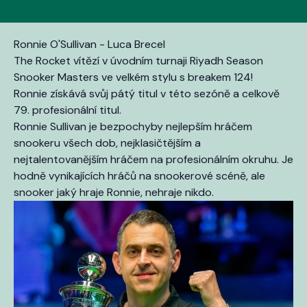
Ronnie O'Sullivan - Luca Brecel
The Rocket vítězí v úvodním turnaji Riyadh Season
Snooker Masters ve velkém stylu s breakem 124!
Ronnie získává svůj pátý titul v této sezóně a celkově
79. profesionální titul.
Ronnie Sullivan je bezpochyby nejlepším hráčem
snookeru všech dob, nejklasičtějším a
nejtalentovanějším hráčem na profesionálním okruhu. Je
hodně vynikajících hráčů na snookerové scéně, ale
snooker jaký hraje Ronnie, nehraje nikdo.