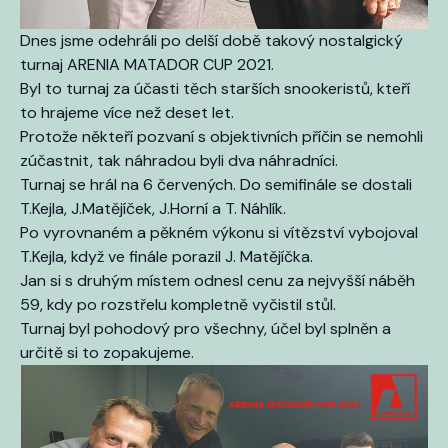
Dnes jsme odehráli po delší době takový nostalgický
turnaj ARENIA MATADOR CUP 2021.
Byl to turnaj za účasti těch starších snookeristů, kteří
to hrajeme více než deset let.
Protože někteří pozvaní s objektivních příčin se nemohli
zúčastnit, tak náhradou byli dva náhradníci.
Turnaj se hrál na 6 červených. Do semifinále se dostali
T.Kejla, J.Matějíček, J.Horní a T. Náhlík.
Po vyrovnaném a pěkném výkonu si vítězství vybojoval
T.Kejla, když ve finále porazil J. Matějíčka.
Jan si s druhým místem odnesl cenu za nejvyšší náběh
59, kdy po rozstřelu kompletně vyčistil stůl.
Turnaj byl pohodový pro všechny, účel byl splněn a
určitě si to zopakujeme.