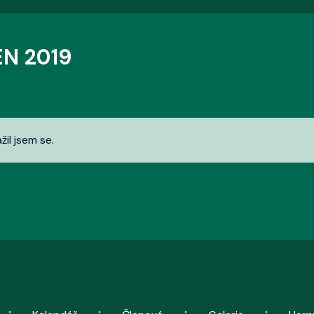
N 2019
il jsem se.