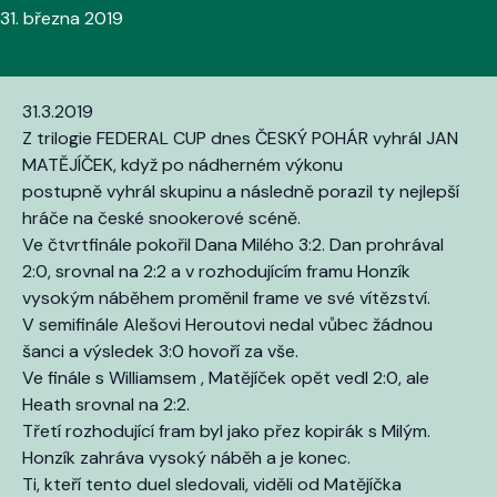
31. března 2019
31.3.2019
Z trilogie FEDERAL CUP dnes ČESKÝ POHÁR vyhrál JAN
MATĚJÍČEK, když po nádherném výkonu
postupně vyhrál skupinu a následně porazil ty nejlepší
hráče na české snookerové scéně.
Ve čtvrtfinále pokořil Dana Milého 3:2. Dan prohrával
2:0, srovnal na 2:2 a v rozhodujícím framu Honzík
vysokým náběhem proměnil frame ve své vítězství.
V semifinále Alešovi Heroutovi nedal vůbec žádnou
šanci a výsledek 3:0 hovoří za vše.
Ve finále s Williamsem , Matějíček opět vedl 2:0, ale
Heath srovnal na 2:2.
Třetí rozhodující fram byl jako přez kopirák s Milým.
Honzík zahráva vysoký náběh a je konec.
Ti, kteří tento duel sledovali, viděli od Matějíčka