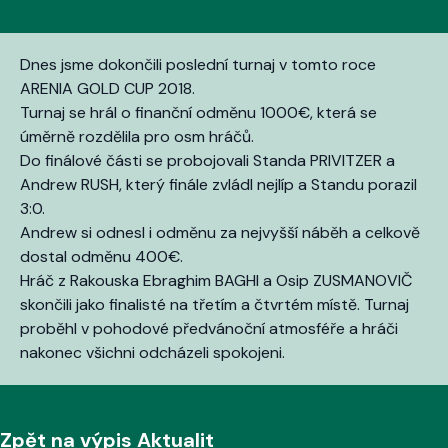
Dnes jsme dokončili poslední turnaj v tomto roce
ARENIA GOLD CUP 2018.
Turnaj se hrál o finanční odměnu 1000€, která se
úměrně rozdělila pro osm hráčů.
Do finálové části se probojovali Standa PRIVITZER a
Andrew RUSH, který finále zvládl nejlíp a Standu porazil
3:0.
Andrew si odnesl i odměnu za nejvyšší náběh a celkově
dostal odměnu 400€.
Hráč z Rakouska Ebraghim BAGHI a Osip ZUSMANOVIČ
skončili jako finalisté na třetím a čtvrtém místě. Turnaj
proběhl v pohodové předvánoční atmosféře a hráči
nakonec všichni odcházeli spokojeni.
Zpět na výpis Aktualit